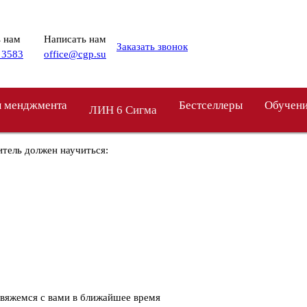
 нам
Написать нам
Заказать звонок
 3583
office@cgp.su
 менджмента
Бестселлеры
Обучен
ЛИН 6 Сигма
итель должен научиться:
свяжемся с вами в ближайшее время