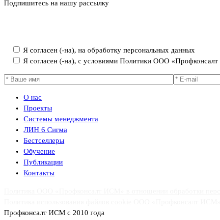
Подпишитесь на нашу рассылку
Политика ООО «Профконсалт ИСМ» в отношении обработки пер
Я согласен (-на), на обработку персональных данных
Я согласен (-на), с условиями Политики ООО «Профконсал
О нас
Проекты
Системы менеджмента
ЛИН 6 Сигма
Бестселлеры
Обучение
Публикации
Контакты
Политика ООО «Профконсалт ИСМ» в отношении обработки пер
Политика использования файлов cookie ООО «Профконсалт ИСМ
Профконсалт ИСМ с 2010 года