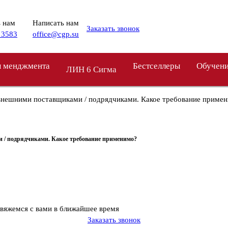
 нам
Написать нам
Заказать звонок
 3583
office@cgp.su
 менджмента
Бестселлеры
Обучен
ЛИН 6 Сигма
т внешними поставщиками / подрядчиками. Какое требование приме
и / подрядчиками. Какое требование применимо?
свяжемся с вами в ближайшее время
Заказать звонок