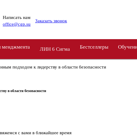
Написать нам
Заказать звонок
office@cgp.su
 менджмента
Бестселлеры
Обучен
ЛИН 6 Сигма
нным подходом к лидерству в области безопасности
ву в области безопасности
свяжемся с вами в ближайшее время