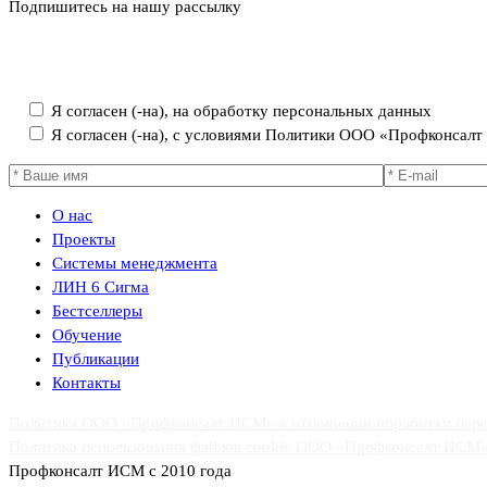
Подпишитесь на нашу рассылку
Политика ООО «Профконсалт ИСМ» в отношении обработки пер
Я согласен (-на), на обработку персональных данных
Я согласен (-на), с условиями Политики ООО «Профконсал
О нас
Проекты
Системы менеджмента
ЛИН 6 Сигма
Бестселлеры
Обучение
Публикации
Контакты
Политика ООО «Профконсалт ИСМ» в отношении обработки пер
Политика использования файлов cookie ООО «Профконсалт ИСМ
Профконсалт ИСМ с 2010 года