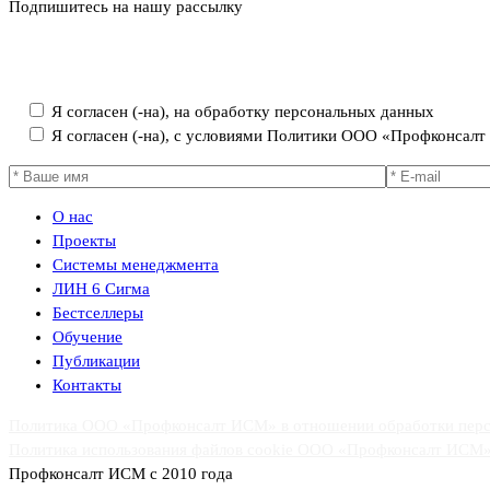
Подпишитесь на нашу рассылку
Политика ООО «Профконсалт ИСМ» в отношении обработки пер
Я согласен (-на), на обработку персональных данных
Я согласен (-на), с условиями Политики ООО «Профконсал
О нас
Проекты
Системы менеджмента
ЛИН 6 Сигма
Бестселлеры
Обучение
Публикации
Контакты
Политика ООО «Профконсалт ИСМ» в отношении обработки пер
Политика использования файлов cookie ООО «Профконсалт ИСМ
Профконсалт ИСМ с 2010 года