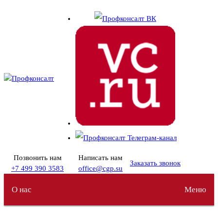
Перейти
к
содержимому
Позвонить нам
Написать нам
Заказать звонок
+7 499 390 3583
office@cgp.su
О нас
Меню