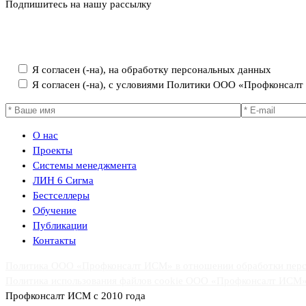
Подпишитесь на нашу рассылку
Политика ООО «Профконсалт ИСМ» в отношении обработки пер
Я согласен (-на), на обработку персональных данных
Я согласен (-на), с условиями Политики ООО «Профконсал
О нас
Проекты
Системы менеджмента
ЛИН 6 Сигма
Бестселлеры
Обучение
Публикации
Контакты
Политика ООО «Профконсалт ИСМ» в отношении обработки пер
Политика использования файлов cookie ООО «Профконсалт ИСМ
Профконсалт ИСМ с 2010 года