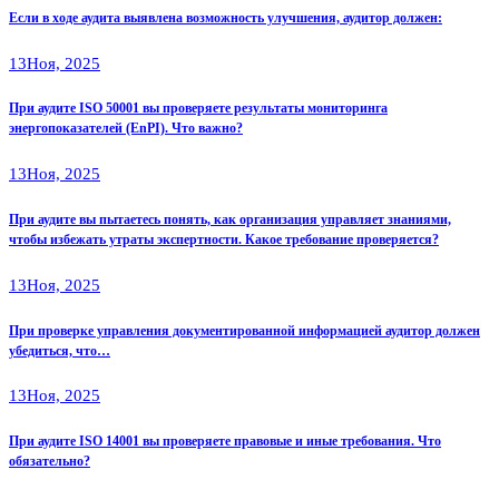
Если в ходе аудита выявлена возможность улучшения, аудитор должен:
13
Ноя, 2025
При аудите ISO 50001 вы проверяете результаты мониторинга
энергопоказателей (EnPI). Что важно?
13
Ноя, 2025
При аудите вы пытаетесь понять, как организация управляет знаниями,
чтобы избежать утраты экспертности. Какое требование проверяется?
13
Ноя, 2025
При проверке управления документированной информацией аудитор должен
убедиться, что…
13
Ноя, 2025
При аудите ISO 14001 вы проверяете правовые и иные требования. Что
обязательно?