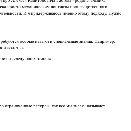
 и про Алексея Капитоновича Гастева –родоначальника
ловека просто механическим винтиком производственного
деятельности. И я придерживаюсь именно этому подходу. Нужно
требуются особые навыки и специальные знания. Например,
производство.
оит из следующих этапов:
о ограниченные ресурсы, как все мы знаем, называют