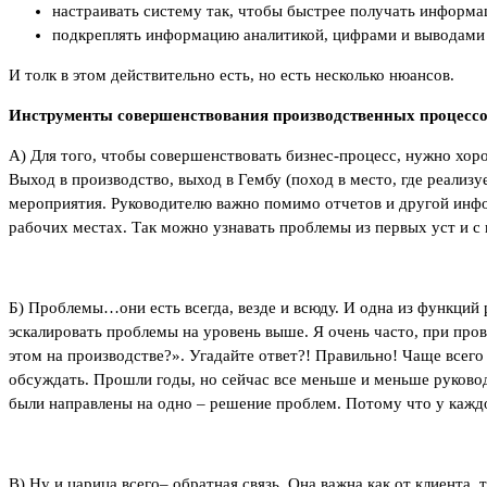
настраивать систему так, чтобы быстрее получать информ
подкреплять информацию аналитикой, цифрами и выводам
И толк в этом действительно есть, но есть несколько нюансов.
Инструменты совершенствования производственных процесс
А) Для того, чтобы совершенствовать бизнес-процесс, нужно хоро
Выход в производство, выход в Гембу (поход в место, где реализ
мероприятия. Руководителю важно помимо отчетов и другой инфор
рабочих местах. Так можно узнавать проблемы из первых уст и 
Б) Проблемы…они есть всегда, везде и всюду. И одна из функций
эскалировать проблемы на уровень выше. Я очень часто, при про
этом на производстве?». Угадайте ответ?! Правильно! Чаще всего
обсуждать. Прошли годы, но сейчас все меньше и меньше руковод
были направлены на одно – решение проблем. Потому что у кажд
В) Ну и царица всего– обратная связь. Она важна как от клиента