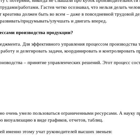
оту с потерями, никогда не слышали про кубок производительности
 трудами/работами. Гастев четко осознавал, что нельзя делать че
нт креатива должен быть во всем – даже в повседневной трудовой 
 развивать/придумывать/улучшать и двигать вперед.
цессами производства продукции?
еджмента. Для эффективного управления процессом производства 
работу и делегировать задачи, координировать и контролировать 
изводства – принятие управленческих решений. Этот процесс сост
но очень умело пользоваться ограниченными ресурсами. А науку пр
ю визуализацию в виде графиков, отчетов, таблиц.
чей именно этому учат руководителей высших звеньев: