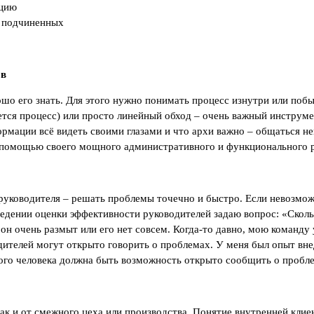
ацию
и подчиненных
ов
шо его знать. Для этого нужно понимать процесс изнутри или побы
уется процесс) или просто линейный обход – очень важный инструм
мации всё видеть своими глазами и что архи важно – общаться не
с помощью своего мощного административного и функционального 
 руководителя – решать проблемы точечно и быстро. Если невозмо
ведении оценки эффективности руководителей задаю вопрос: «Сколь
 он очень размыт или его нет совсем. Когда-то давно, мою команду
ителей могут открыто говорить о проблемах. У меня был опыт вне
ого человека должна быть возможность открыто сообщить о пробле
, так и от смежного цеха или производства. Понятие внутренней к