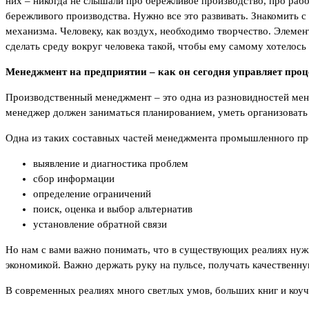
них – никогда не слышали про бережливое производство, про раб
бережливого производства. Нужно все это развивать. Знакомить с
механизма. Человеку, как воздух, необходимо творчество. Элеме
сделать среду вокруг человека такой, чтобы ему самому хотелось
Менеджмент на предприятии – как он сегодня управляет про
Производственный менеджмент – это одна из разновидностей мен
менеджер должен заниматься планированием, уметь организовать 
Одна из таких составных частей менеджмента промышленного про
выявление и диагностика проблем
сбор информации
определение ограничений
поиск, оценка и выбор альтернатив
установление обратной связи
Но нам с вами важно понимать, что в существующих реалиях нуж
экономикой. Важно держать руку на пульсе, получать качественну
В современных реалиях много светлых умов, больших книг и коу