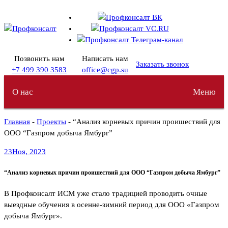
Перейти
к
содержимому
Позвонить нам
Написать нам
Заказать звонок
+7 499 390 3583
office@cgp.su
О нас
Меню
Главная
-
Проекты
- “Анализ корневых причин проишествий для
ООО “Газпром добыча Ямбург”
23
Ноя, 2023
“Анализ корневых причин проишествий для ООО “Газпром добыча Ямбург”
В Профконсалт ИСМ уже стало традицией проводить очные
выездные обучения в осенне-зимний период для ООО «Газпром
добыча Ямбург».